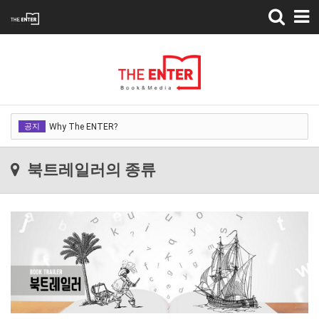
Toggle
navigation
Why The ENTER?
공지
Why The ENTER?
Why The ENTER?
북트레일러의 종류
Why The ENTER?