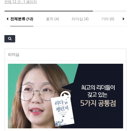
전체 12 건 - 1 페이지
전체분류 (12)
꽃차 (4)
리더십 (4)
기타 (0)
c
리더십