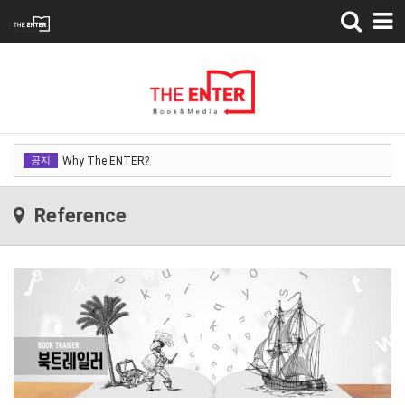
Toggle
navigation
Why The ENTER?
Why The ENTER?
공지
Why The ENTER?
Reference
Why The ENTER?