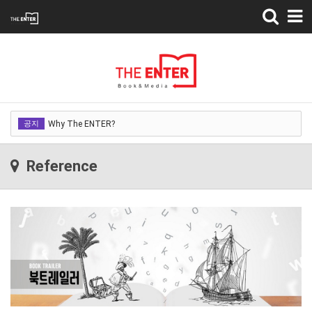
Toggle
navigation
Why The ENTER?
공지
Why The ENTER?
Why The ENTER?
Reference
Why The ENTER?