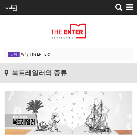
Toggle
navigation
Why The ENTER?
공지
Why The ENTER?
Why The ENTER?
북트레일러의 종류
Why The ENTER?