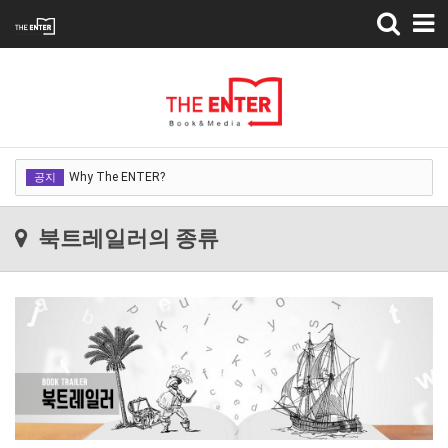
Toggle
navigation
Why The ENTER?
Why The ENTER?
공지
Why The ENTER?
북트레일러의 종류
Why The ENTER?