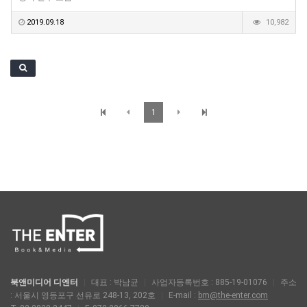
2019.09.18
10,982
1
북앤미디어 디엔터
|
대표 : 박남균
|
사업자등록번호 : 885-19-01076
|
주소
: 서울시 영등포구 선유로 248-13, 202호
|
E-mail :
bm@the-enter.com