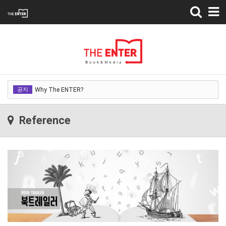
Toggle
navigation
Why The ENTER?
공지
Why The ENTER?
Why The ENTER?
Reference
Why The ENTER?