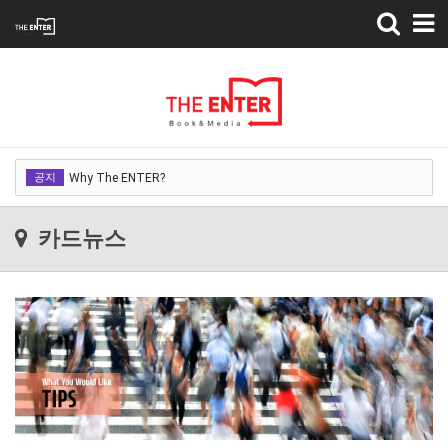
Toggle
navigation
Why The ENTER?
공지
Why The ENTER?
Why The ENTER?
카드뉴스
Why The ENTER?