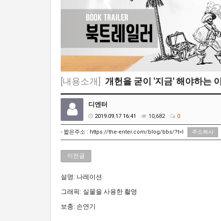
[내용소개]
개헌을 굳이 '지금' 해야하는 
디엔터
2019.09.17 16:41
10,682
0
- 짧은주소 :
https://the-enter.com/blog/bbs/?t=l
주소복사
이전글
설명: 나레이션
그래픽: 실물을 사용한 촬영
보충: 손연기