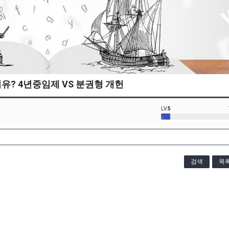
이유? 4년중임제 VS 분권형 개헌
LV.
5
검색
목