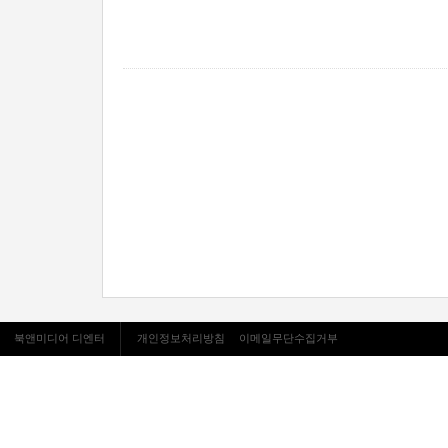
북앤미디어 디엔터
개인정보처리방침
이메일무단수집거부
북앤미디어 디엔터
|
대표 : 
주소 : 서울시 영등포구 선유로 24
T. 02-2038-2447
|
F. 070-20