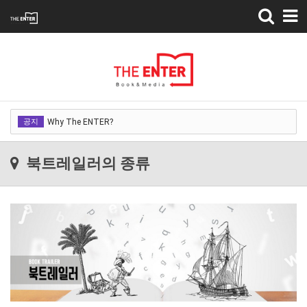
Toggle
navigation
Why The ENTER?
공지
Why The ENTER?
Why The ENTER?
북트레일러의 종류
Why The ENTER?