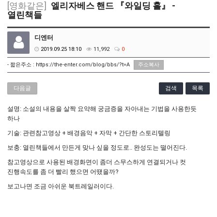
[영화같은]
엘리자베스 핸드 『와일딩 홀』 -
열린책들
디엔터
2019.09.25 18:10
11,992
0
- 짧은주소 :
https://the-enter.com/blog/bbs/?t=A
주소복사
다음글
검색
목록
설명: 소설의 내용을 살짝 요약해 궁금증을 자아내는 기법을 사용한듯
하나
기술: 관련참고영상 + 배경음악 + 자막 + 간단한 스토리텔링
보충: 열린책들에서 만든게 맞나 싶을 정도로.. 완성도는 떨어진다.
참고영상으로 사용된 배경화면이 좀더 스무스하게 연결되거나 컷
진행속도를 좀 더 빨리 했으면 어땠을까?
보고나면 조금 아쉬운 북트레일러이다.