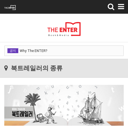
Toggle
navigation
Why The ENTER?
공지
Why The ENTER?
Why The ENTER?
북트레일러의 종류
Why The ENTER?