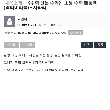
[내용소개]
《수학 없는 수학》 초등 수학 활동책
(액티비티북) - 사파리
디엔터
2019.09.20 11:30
11,879
0
- 짧은주소 :
https://the-enter.com/blog/bbs/?t=w
주소복사
이전글
다음글
검색
목록
설명: 해당 교재의 내용을 직접 촬영, 실습 실례를 보여줌
그래픽: 직접 촬영 + 배경음악 + 자막
보충: 내용소개 부분이 많다보니 플레이타임이 2분이 넘음.