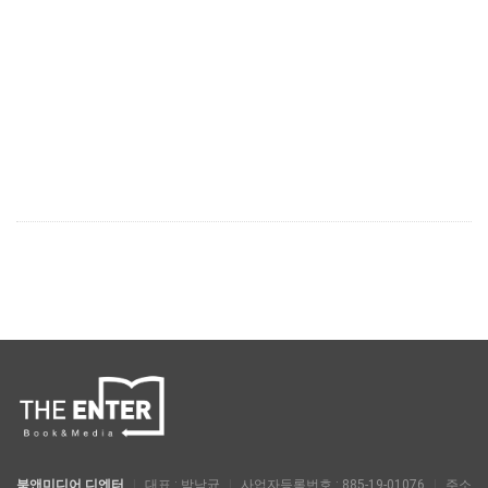
북앤미디어 디엔터
|
대표 : 박남균
|
사업자등록번호 : 885-19-01076
|
주소