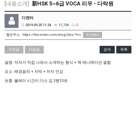
[내용소개]
新HSK 5~6급 VOCA 리우 - 다락원
디엔터
2019.09.20 11:24
11,734
0
- 짧은주소 :
https://the-enter.com/blog/bbs/?t=v
주소복사
이전글
다음글
검색
목록
설명: 저자가 직접 나와서 소개하는 형식 + 책 애니메이션 결합
요소: 배경음악 + 자막 + 저자 인강
보충: 플레이 시간이 다소 김 2분23초