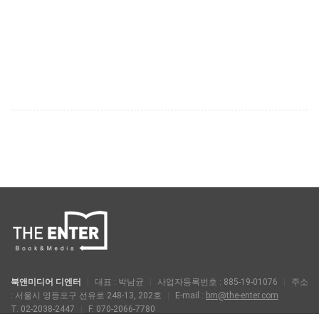
북앤미디어 디엔터
|
대표 : 박남균
|
사업자등록번호 : 885-19-01076
|
주소
: 서울시 영등포구 선유로 248-13, 202호
|
E-mail :
bm@the-enter.com
T. 02-2038-2447
|
F. 070-2066-7780