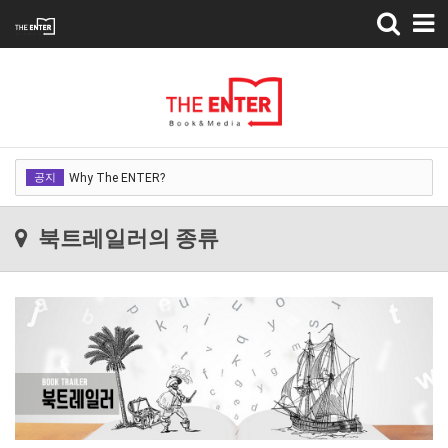
Toggle
navigation
Why The ENTER?
공지
Why The ENTER?
Why The ENTER?
북트레일러의 종류
Why The ENTER?