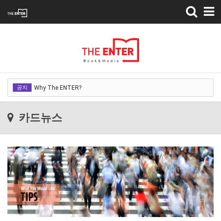
Toggle
navigation
Why The ENTER?
공지
Why The ENTER?
Why The ENTER?
카드뉴스
Why The ENTER?