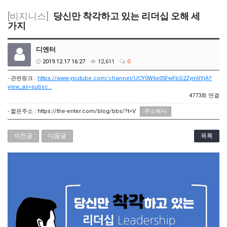
[비지니스]
당신만 착각하고 있는 리더십 오해 세
가지
디엔터
2019.12.17 16:27
12,611
0
- 관련링크 :
https://www.youtube.com/channel/UCY0W6s05FwFbG2ZyinlIYjA?
view_as=subsc…
4773회 연결
- 짧은주소 :
https://the-enter.com/blog/bbs/?t=V
주소복사
이전글
다음글
목록