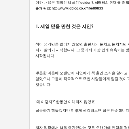
이하 내용은
'직장인 책 쓰기' guider 강석태씨의 연재 글 중
출처 링크:
http://www.lgblog.co.kr/life/89833
1. 제일 믿을 만한 것은 지인?
책이 생각만큼 팔리지 않으면 출판사의 눈치도 눈치지만 
저기 알리기 시작합니다. 그 중에서 가장 쉽게 유혹되는 
시작됩니다.
뿌듯한 마음에 오랜만에 지인에게 책 출간 소식을 알리고 지
알렸으니 그들이 적극적으로 주변 사람들에게 알릴 것이고
않습니다.
‘왜 이렇지?’ 한동안 이해되지 않겠죠.
납득하기 힘들겠지만 이렇게 생각해보면 답은 단순합니다
저자 입장에서 책을 출간했다는 것은 오랜만에 연락해 결