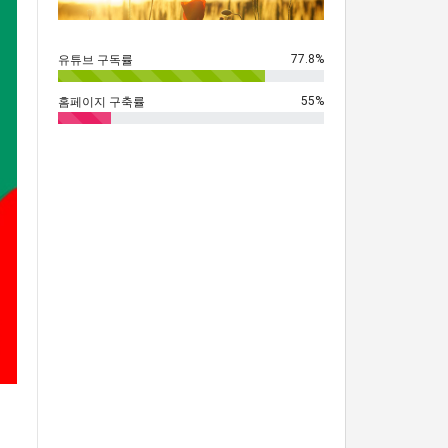
77.8%
유튜브 구독률
55%
홈페이지 구축률