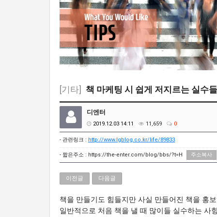
[기타]
책 마케팅 시 쉽게 저지르는 실수들(m
디엔터
2019.12.03 14:11
11,659
0
- 관련링크 :
http://www.lgblog.co.kr/life/89833
- 짧은주소 :
https://the-enter.com/blog/bbs/?t=H
주소복사
이전글
다음글
책을 만들기도 힘들지만 사실 만들어진 책을 홍보
일반적으로 처음 책을 낼 때 많이들 실수하는 사항