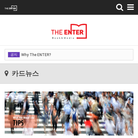
Toggle
navigation
Why The ENTER?
공지
Why The ENTER?
Why The ENTER?
카드뉴스
Why The ENTER?