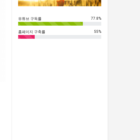
77.8%
유튜브 구독률
55%
홈페이지 구축률