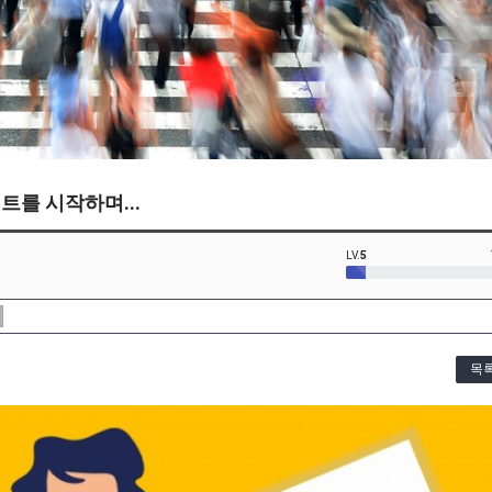
트를 시작하며...
LV.
5
목