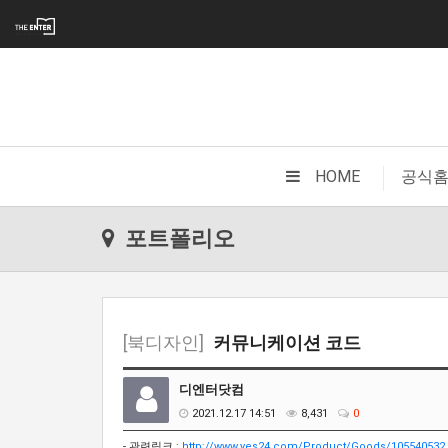
|
HOME
공식
포트폴리오
[북디자인]
커뮤니케이션 코드
디엔터닷컴
2021.12.17 14:51
8,431
0
- 관련링크 :
http://www.yes24.com/Product/Goods/105540532