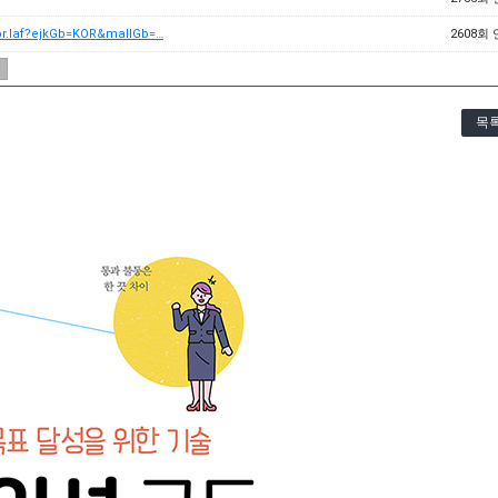
Kor.laf?ejkGb=KOR&mallGb=…
2608회
목