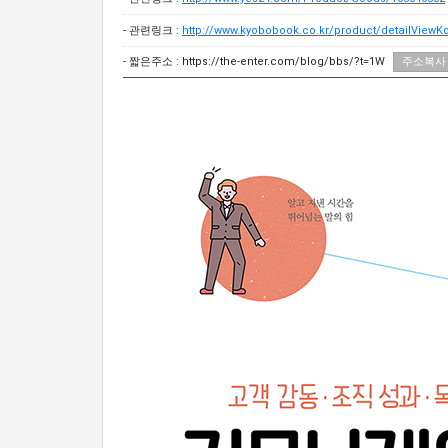
- 관련링크 :
http://www.kyobobook.co.kr/product/detailView
- 짧은주소 :
https://the-enter.com/blog/bbs/?t=1W
주소복사