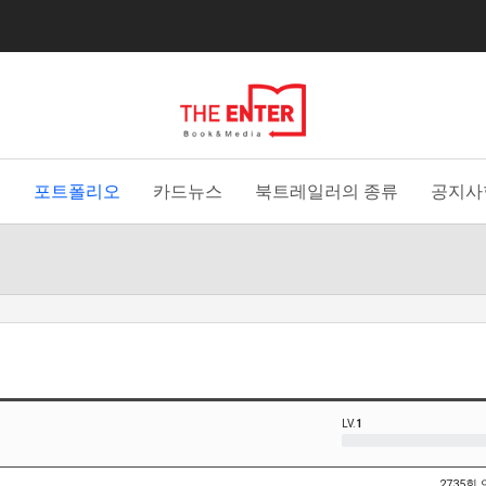
홈
포트폴리오
카드뉴스
북트레일러의 종류
공지사
LV.
1
2735회