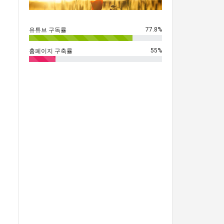
77.8%
유튜브 구독률
55%
홈페이지 구축률