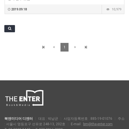
2019.09.18
10,979
1
북앤미디어 디엔터
|
대표 : 박남균
|
사업자등록번호 : 885-19-01076
|
주소
: 서울시 영등포구 선유로 248-13, 202호
|
E-mail :
bm@the-enter.com