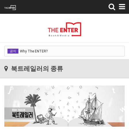
Toggle
navigation
Why The ENTER?
공지
Why The ENTER?
Why The ENTER?
북트레일러의 종류
Why The ENTER?